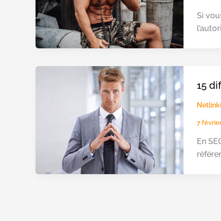
Si vou
l’autor
15 di
Netlink
7 févri
En SEO
référe