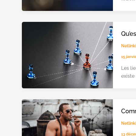
Qu’es
Netlink
15 janv
Les li
existe
Comme
Netlink
13 déc