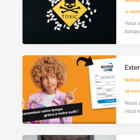
Netlink
17 sept
Vous s
toxiqu
Exten
Netlink
28 mars
Nous a
vous e