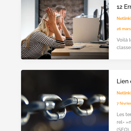
12 Er
Netlink
26 mars
Voilà 
classe
Lien 
Netlink
7 févri
Les te
rel= »
(SEO),