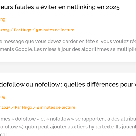
reurs fatales à éviter en netlinking en 2025
ing
 2025
/ Par
Hugo
/
5 minutes de lecture
le message que vous devez garder en tête si vous voulez rée
ments Google. Les mises à jour des algorithmes se multiplien
dofollow ou nofollow : quelles différences pour 
ing
er 2025
/ Par
Hugo
/
4 minutes de lecture
rmes « dofollow » et « nofollow » se rapportent à des attri
nofollow ») qu’on peut ajouter aux liens hypertexte. Ils joue
 car