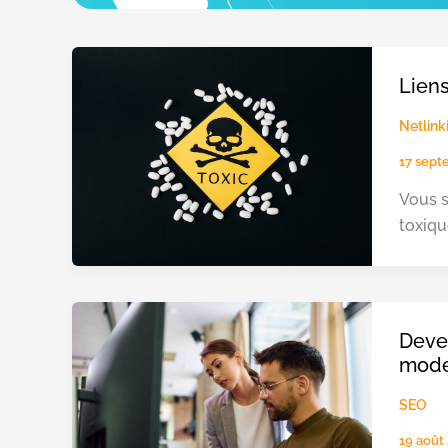
Liens
Netlink
17 sept
Vous s
toxiqu
Deven
mode
SEO
19 août