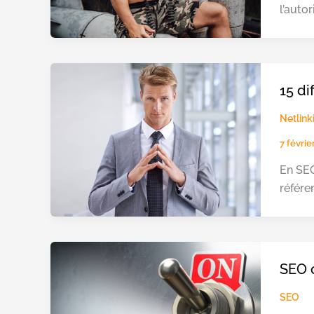
l’autor
15 di
Netlink
7 févri
En SEO
référe
SEO o
SEO