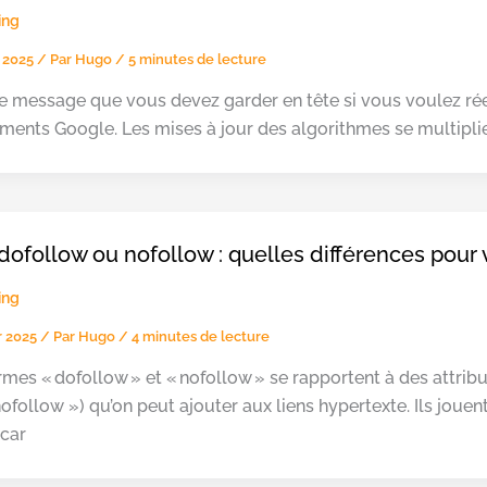
ing
 2025
/ Par
Hugo
/
5 minutes de lecture
le message que vous devez garder en tête si vous voulez rée
ments Google. Les mises à jour des algorithmes se multiplien
dofollow ou nofollow : quelles différences pour 
ing
er 2025
/ Par
Hugo
/
4 minutes de lecture
rmes « dofollow » et « nofollow » se rapportent à des attri
nofollow ») qu’on peut ajouter aux liens hypertexte. Ils joue
 car