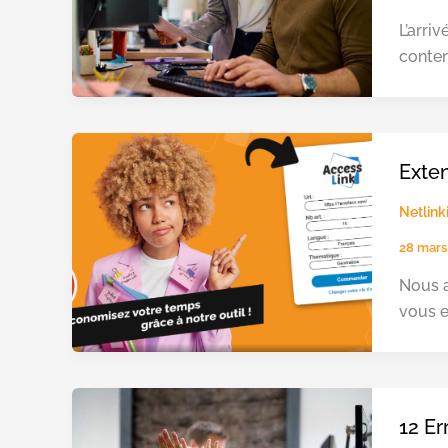
L’arri
conten
Exten
Netlink
28 mars
Nous a
vous e
12 Er