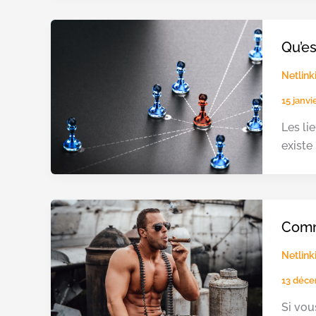
Qu’es
Netlink
15 janv
Les li
existe
Comme
Netlink
13 déc
Si vou