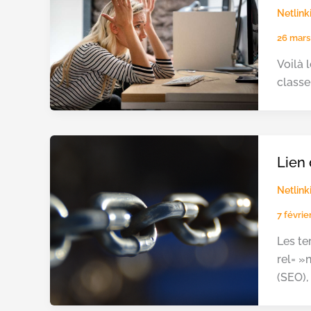
Netlink
26 mars
Voilà 
classe
Lien 
Netlink
7 févri
Les te
rel= »
(SEO),