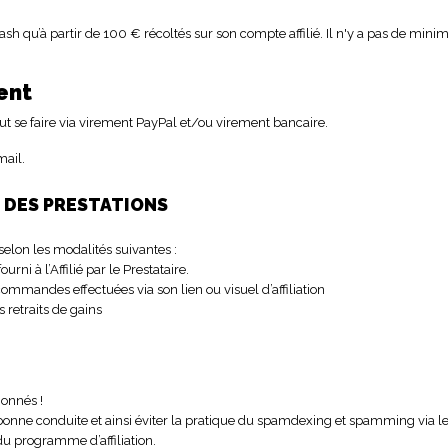
 cash qu’à partir de 100 € récoltés sur son compte affilié. Il n'y a pas de min
ent
eut se faire via virement PayPal et/ou virement bancaire.
mail.
E DES PRESTATIONS
s selon les modalités suivantes :
ourni à l’Affilié par le Prestataire.
s commandes effectuées via son lien ou visuel d’affiliation
es retraits de gains
ionnés !
e bonne conduite et ainsi éviter la pratique du spamdexing et spamming via l
 du programme d’affiliation.