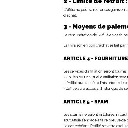
2 - Limite de retrait :
L’Affilié ne pourra retirer ses gains en
d'achat.
3 - Moyens de paiem
La rémunération de l’Affilié en cash p
La livraison en bon d'achat se fait par 
ARTICLE 4 - FOURNITUR
Les services d’affiliation seront fourni
- Un lien ou un visuel d’affiliation sera f
- L’Affilié aura accès à l’historique de
- L’affilié aura accès à l’historique de s
ARTICLE 5 - SPAM
Les spams ne seront ni tolérés, ni caut
Tout Affilié s’engage à faire preuve d
Le cas échéant, l’Affilié se verra exclu