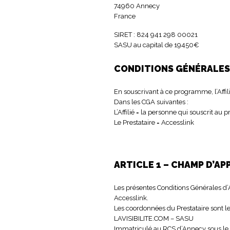
74960 Annecy
France
SIRET : 824 941 298 00021
SASU au capital de 19450€
CONDITIONS GÉNÉRALES 
En souscrivant à ce programme, l’Affili
Dans les CGA suivantes :
L’Affilié = la personne qui souscrit au
Le Prestataire = Accesslink
ARTICLE 1 – CHAMP D’AP
Les présentes Conditions Générales d’Af
Accesslink.
Les coordonnées du Prestataire sont le
LAVISIBILITE.COM – SASU
Immatriculé au RCS d’Annecy sous l