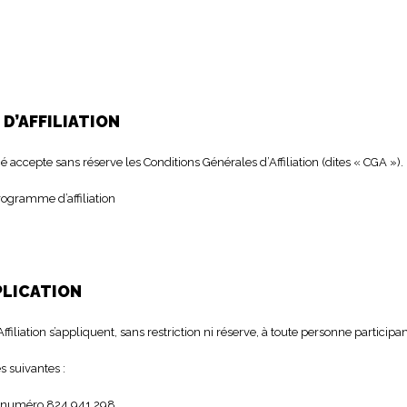
D’AFFILIATION
é accepte sans réserve les Conditions Générales d’Affiliation (dites « CGA »).
 programme d’affiliation
PLICATION
filiation s’appliquent, sans restriction ni réserve, à toute personne particip
s suivantes :
e numéro 824 941 298