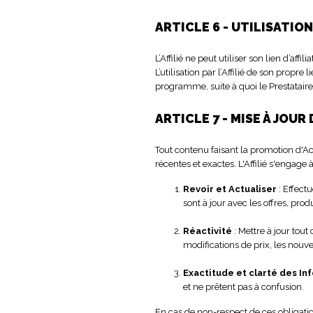
ARTICLE 6 - UTILISATION
L’Affilié ne peut utiliser son lien d’affi
L’utilisation par l’Affilié de son pr
programme, suite à quoi le Prestataire 
ARTICLE 7 - MISE À JO
Tout contenu faisant la promotion d'Acc
récentes et exactes. L'Affilié s'engage à
Revoir et Actualiser
: Effectu
sont à jour avec les offres, prod
Réactivité
: Mettre à jour tou
modifications de prix, les nouv
Exactitude et clarté des In
et ne prêtent pas à confusion.
En cas de non-respect de ces obligatio