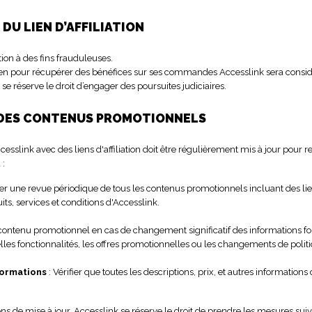
 DU LIEN D’AFFILIATION
liation à des fins frauduleuses.
opre lien pour récupérer des bénéfices sur ses commandes Accesslink sera co
se réserve le droit d’engager des poursuites judiciaires.
UR DES CONTENUS PROMOTIONNELS
esslink avec des liens d'affiliation doit être régulièrement mis à jour pour re
 :
er une revue périodique de tous les contenus promotionnels incluant des liens 
uits, services et conditions d'Accesslink.
t contenu promotionnel en cas de changement significatif des informations fou
elles fonctionnalités, les offres promotionnelles ou les changements de polit
formations
: Vérifier que toutes les descriptions, prix, et autres informatio
ns de mise à jour, Accesslink se réserve le droit de prendre les mesures suiv