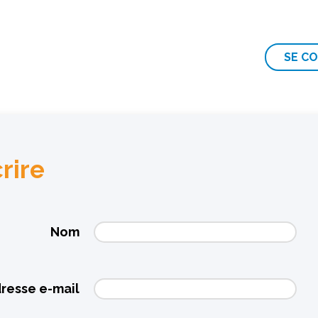
SE C
crire
Nom
resse e-mail